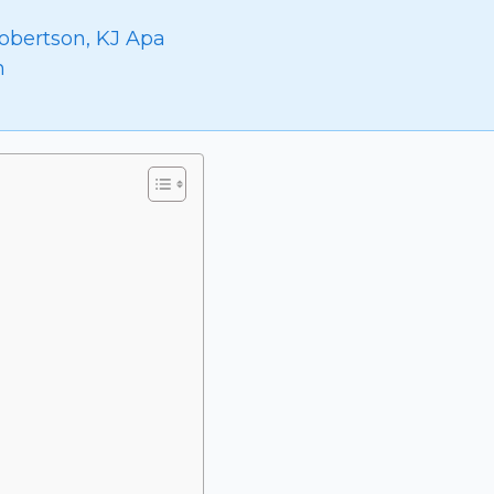
Robertson, KJ Apa
n