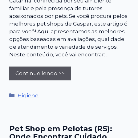
Catarina, conhecida por seu ambiente
familiar e pela presença de tutores
apaixonados por pets. Se você procura pelos
melhores pet shops de Gaspar, este artigo é
para você! Aqui apresentamos as melhores
opções baseadas em avaliações, qualidade
de atendimento e variedade de serviços.
Neste conteúdo, você vai encontrar: …
Continue lendo >>
Categorias
Higiene
Pet Shop em Pelotas (RS):
Onde Encontrar Cuidado,