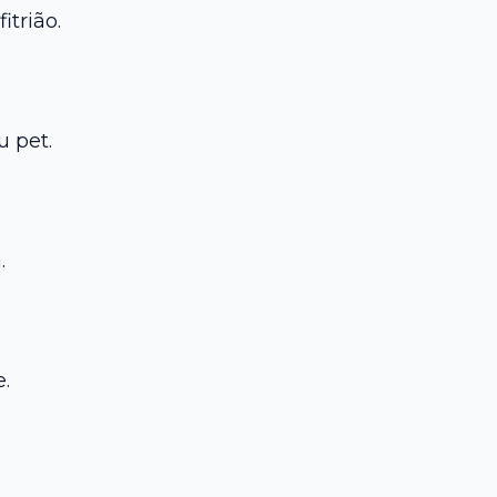
trião.
u pet.
.
.