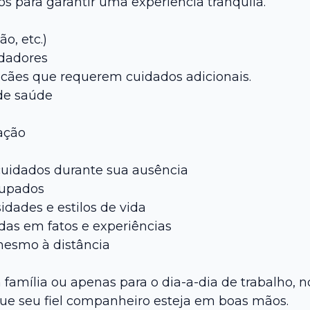
 para garantir uma experiência tranquila.
o, etc.)
idadores
 cães que requerem cuidados adicionais.
de saúde
ação
cuidados durante sua ausência
cupados
dades e estilos de vida
as em fatos e experiências
 mesmo à distância
 família ou apenas para o dia-a-dia de trabalho
que seu fiel companheiro esteja em boas mãos.