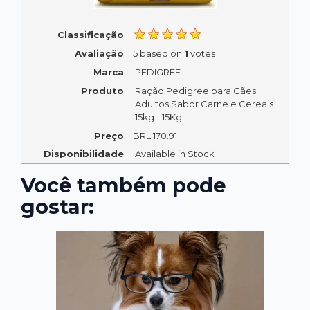
Classificação
Avaliação
5
based on
1
votes
Marca
PEDIGREE
Produto
Ração Pedigree para Cães
Adultos Sabor Carne e Cereais
15kg - 15Kg
Preço
BRL
170.91
Disponibilidade
Available in Stock
Você também pode
gostar: