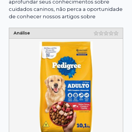
aprofundar seus conhecimentos sobre
cuidados caninos, não perca a oportunidade
de conhecer nossos artigos sobre
Análise
Rating
1 star
2 star
3 star
4 star
5 star