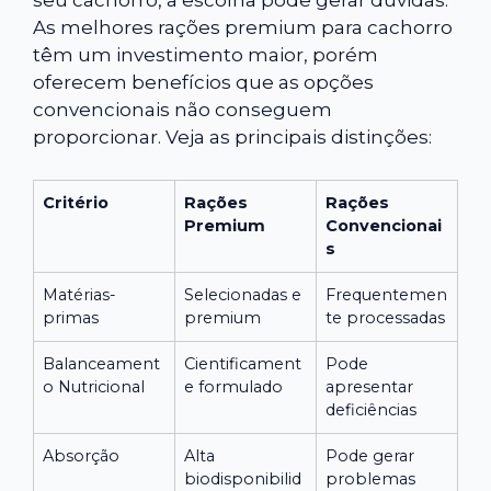
seu cachorro, a escolha pode gerar dúvidas.
As melhores rações premium para cachorro
têm um investimento maior, porém
oferecem benefícios que as opções
convencionais não conseguem
proporcionar. Veja as principais distinções:
Critério
Rações
Rações
Premium
Convencionai
s
Matérias-
Selecionadas e
Frequentemen
primas
premium
te processadas
Balanceament
Cientificament
Pode
o Nutricional
e formulado
apresentar
deficiências
Absorção
Alta
Pode gerar
biodisponibilid
problemas