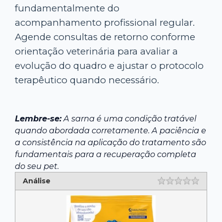
fundamentalmente do
acompanhamento profissional regular.
Agende consultas de retorno conforme
orientação veterinária para avaliar a
evolução do quadro e ajustar o protocolo
terapêutico quando necessário.
Lembre-se:
A sarna é uma condição tratável
quando abordada corretamente. A paciência e
a consistência na aplicação do tratamento são
fundamentais para a recuperação completa
do seu pet.
Análise
Rating
1 star
2 star
3 star
4 star
5 star