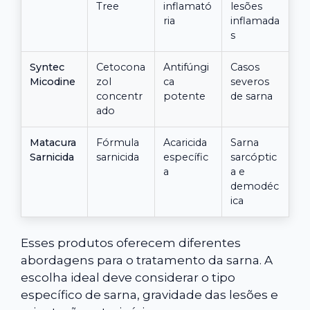
Tree
inflamató
lesões
ria
inflamada
s
Syntec
Cetocona
Antifúngi
Casos
Micodine
zol
ca
severos
concentr
potente
de sarna
ado
Matacura
Fórmula
Acaricida
Sarna
Sarnicida
sarnicida
específic
sarcóptic
a
a e
demodéc
ica
Esses produtos oferecem diferentes
abordagens para o tratamento da sarna. A
escolha ideal deve considerar o tipo
específico de sarna, gravidade das lesões e