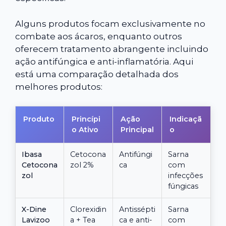
Alguns produtos focam exclusivamente no
combate aos ácaros, enquanto outros
oferecem tratamento abrangente incluindo
ação antifúngica e anti-inflamatória. Aqui
está uma comparação detalhada dos
melhores produtos:
Produto
Princípi
Ação
Indicaçã
o Ativo
Principal
o
Ibasa
Cetocona
Antifúngi
Sarna
Cetocona
zol 2%
ca
com
zol
infecções
fúngicas
X-Dine
Clorexidin
Antissépti
Sarna
Lavizoo
a + Tea
ca e anti-
com