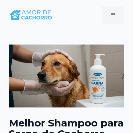
Pular
para
Menu
o
conteúdo
Melhor Shampoo para