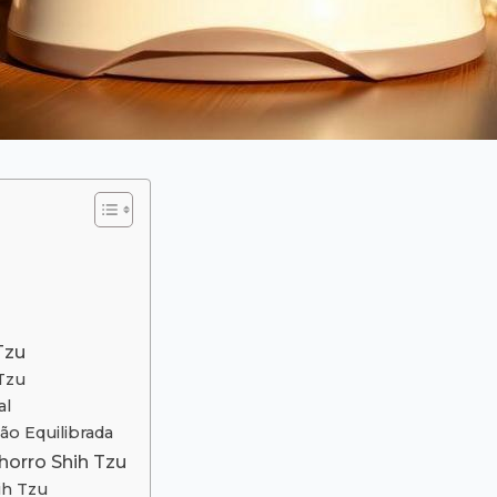
Tzu
Tzu
al
o Equilibrada
horro Shih Tzu
ih Tzu