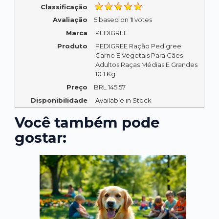
Classificação
Avaliação
5
based on
1
votes
Marca
PEDIGREE
Produto
PEDIGREE Ração Pedigree
Carne E Vegetais Para Cães
Adultos Raças Médias E Grandes
10.1 Kg
Preço
BRL
145.57
Disponibilidade
Available in Stock
Você também pode
gostar: