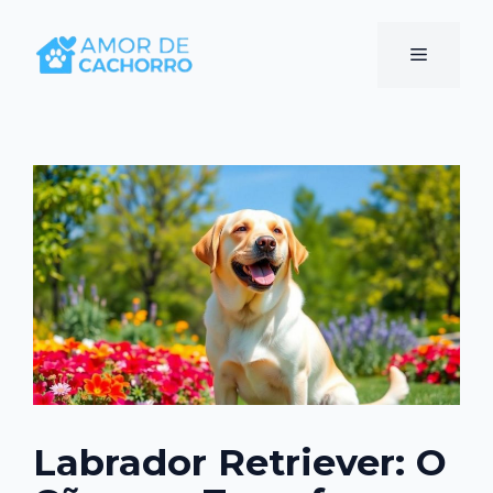
Pular
para
Menu
o
conteúdo
Labrador Retriever: O