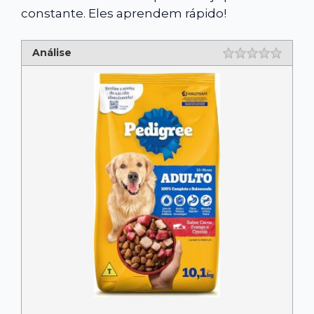
constante. Eles aprendem rápido!
Análise
Rating
1 star
2 star
3 star
4 star
5 star