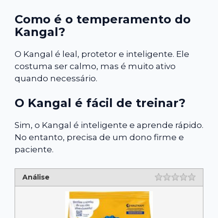
Como é o temperamento do
Kangal?
O Kangal é leal, protetor e inteligente. Ele
costuma ser calmo, mas é muito ativo
quando necessário.
O Kangal é fácil de treinar?
Sim, o Kangal é inteligente e aprende rápido.
No entanto, precisa de um dono firme e
paciente.
Análise
Rating
1 star
2 star
3 star
4 star
5 star