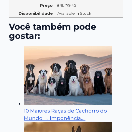
Preço
BRL
179.45
Disponibilidade
Available in Stock
Você também pode
gostar:
10 Maiores Raças de Cachorro do
Mundo → Imponência,…