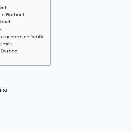
vel
o o Borboel
rboel
s
 cachorro de família
nimais
 Borboel
lia.