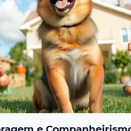
oragem e Companheirism