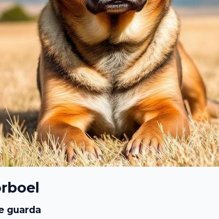
rboel
e guarda