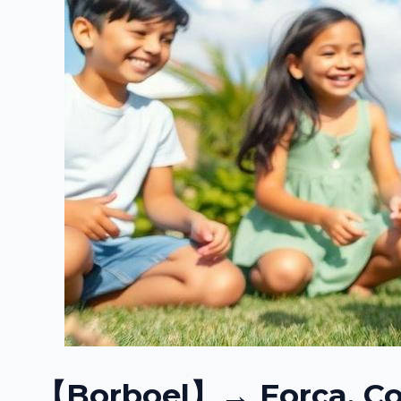
【Borboel】→ Força, C