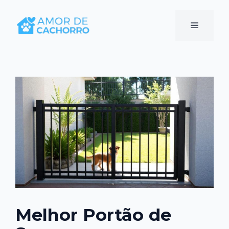
Pular
para
Menu
o
conteúdo
Melhor Portão de