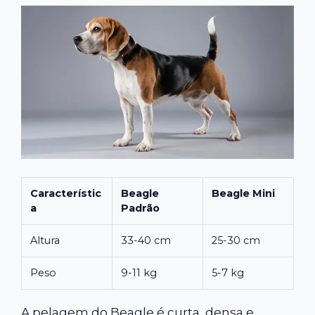
Característic
Beagle
Beagle Mini
a
Padrão
Altura
33-40 cm
25-30 cm
Peso
9-11 kg
5-7 kg
A pelagem do Beagle é curta, densa e