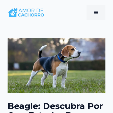
Pular
para
Menu
o
conteúdo
Beagle: Descubra Por