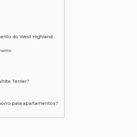
ento do West Highland
amento
hite Terrier?
horro para apartamentos?