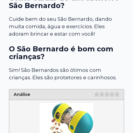
São Bernardo?
Cuide bem do seu São Bernardo, dando
muita comida, água e exercícios. Eles
adoram brincar e estar com você!
O São Bernardo é bom com
crianças?
Sim! São Bernardos são ótimos com
crianças. Eles são protetores e carinhosos.
Análise
Rating
1 star
2 star
3 star
4 star
5 star