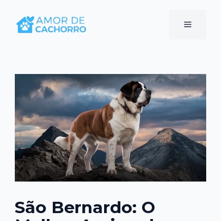
Pular
para
Menu
o
conteúdo
São Bernardo: O