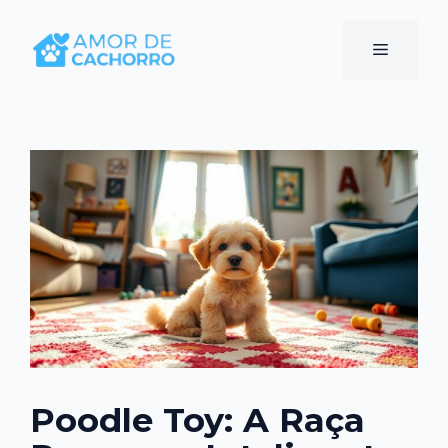
Pular
para
Menu
o
conteúdo
Poodle Toy: A Raça