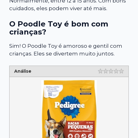
Normalmente, entre 12 a 15 anos. Com bons
cuidados, eles podem viver até mais.
O Poodle Toy é bom com
crianças?
Sim! O Poodle Toy é amoroso e gentil com
crianças. Eles se divertem muito juntos.
Análise
Rating
1 star
2 star
3 star
4 star
5 star