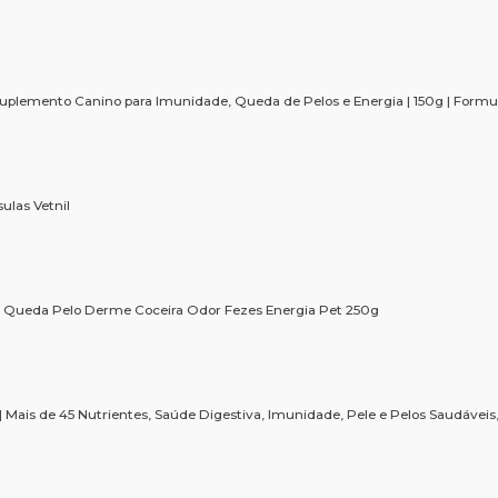
Suplemento Canino para Imunidade, Queda de Pelos e Energia | 150g | Formul
las Vetnil
 Queda Pelo Derme Coceira Odor Fezes Energia Pet 250g
is de 45 Nutrientes, Saúde Digestiva, Imunidade, Pele e Pelos Saudáveis, V