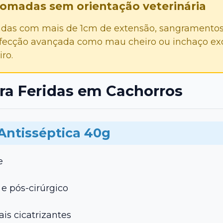
madas sem orientação veterinária
das com mais de 1cm de extensão, sangramentos
nfecção avançada como mau cheiro ou inchaço exc
ro.
ra Feridas em Cachorros
Antisséptica 40g
e
 e pós-cirúrgico
is cicatrizantes