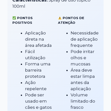
100ml
PONTOS
PONTOS DE
POSITIVOS
ATENÇÃO
Aplicação
Necessidade
direta na
de aplicação
área afetada
frequente
Fácil
Pode irritar
utilização
olhos e
Forma uma
mucosas
barreira
Área deve
protetora
estar limpa
Ação
antes da
repelente
aplicação
Pode ser
Volume
usado em
limitado do
cães e gatos
frasco