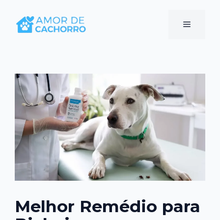
Pular
para
Menu
o
conteúdo
Melhor Remédio para