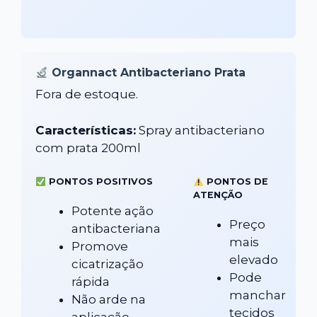
Organnact Antibacteriano Prata
Fora de estoque.
Características:
Spray antibacteriano
com prata 200ml
PONTOS POSITIVOS
PONTOS DE
ATENÇÃO
Potente ação
Preço
antibacteriana
mais
Promove
elevado
cicatrização
Pode
rápida
manchar
Não arde na
tecidos