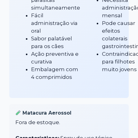
simultaneamente
administraçã
Fácil
mensal
administração via
Pode causar
oral
efeitos
Sabor palatável
colaterais
para os cães
gastrointesti
Ação preventiva e
Contraindica
curativa
para filhotes
Embalagem com
muito jovens
4 comprimidos
Matacura Aerossol
Fora de estoque.
Características:
Spray de uso tópico