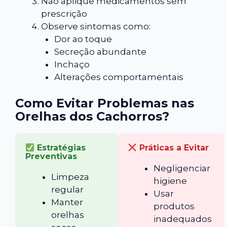
Não aplique medicamentos sem
prescrição
Observe sintomas como:
Dor ao toque
Secreção abundante
Inchaço
Alterações comportamentais
Como Evitar Problemas nas
Orelhas dos Cachorros?
Estratégias
Práticas a Evitar
Preventivas
Negligenciar
Limpeza
higiene
regular
Usar
Manter
produtos
orelhas
inadequados