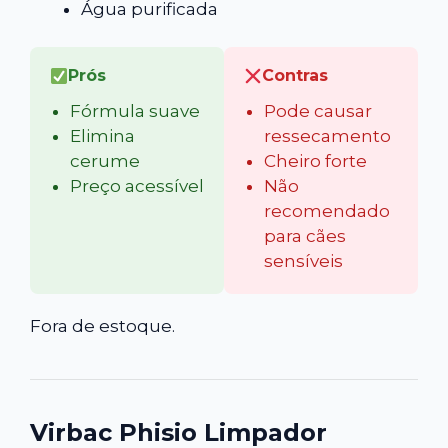
Água purificada
Prós
Contras
Fórmula suave
Pode causar
Elimina
ressecamento
cerume
Cheiro forte
Preço acessível
Não
recomendado
para cães
sensíveis
Fora de estoque.
Virbac Phisio Limpador