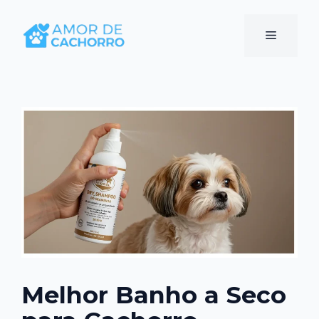
Pular
para
Menu
o
conteúdo
Melhor Banho a Seco