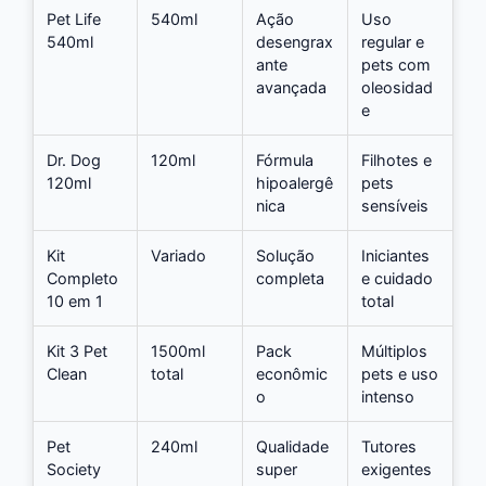
Pet Life
540ml
Ação
Uso
540ml
desengrax
regular e
ante
pets com
avançada
oleosidad
e
Dr. Dog
120ml
Fórmula
Filhotes e
120ml
hipoalergê
pets
nica
sensíveis
Kit
Variado
Solução
Iniciantes
Completo
completa
e cuidado
10 em 1
total
Kit 3 Pet
1500ml
Pack
Múltiplos
Clean
total
econômic
pets e uso
o
intenso
Pet
240ml
Qualidade
Tutores
Society
super
exigentes