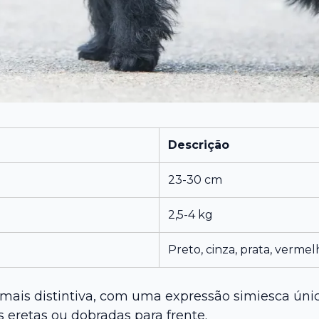
Descrição
23-30 cm
2,5-4 kg
Preto, cinza, prata, verme
a mais distintiva, com uma expressão simiesca úni
 eretas ou dobradas para frente.